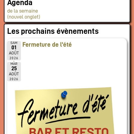
Agenda
de la semaine
(nouvel onglet)
Les prochains évènements
SAM
Fermeture de l'été
01
AOÛT
2026
MAR
25
AOÛT
2026