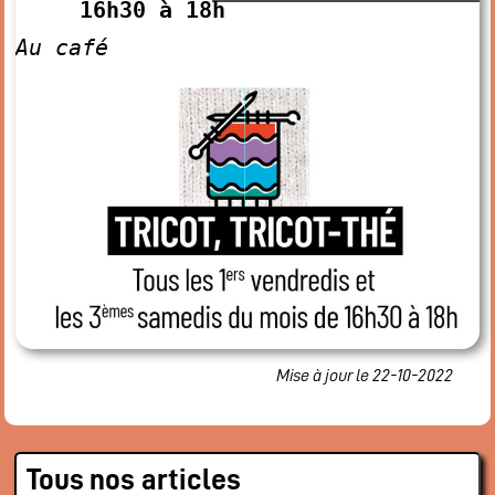
16h30 à 18h
Restaurant
Au café
Notre cuisine
Où / Contact
Venez nous voir
Nous écrire
Participez !
S’inscrire
Animations
Animation régulières
Prochains événements par catégories
Tous les évènements par dates
Mise à jour le 22-10-2022
Agenda de la semaine (nouvel onglet)
Mentions légales
Tous nos articles
Flux RSS articles