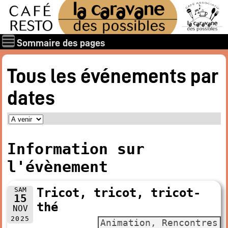
Sommaire des pages
Qui sommes-nous ?
Tous les événements par
Les associations
dates
Rapports et documents
Les membres
Les valeurs de la Caravane des Possibles
Nos amis
Information sur
Nos soutiens
l'évènement
Galerie des photos
Boire et manger
SAM
Tricot, tricot, tricot-
15
Horaires d’ouverture
thé
NOV
Carte : boissons, restaurant
2025
Animation, Rencontres