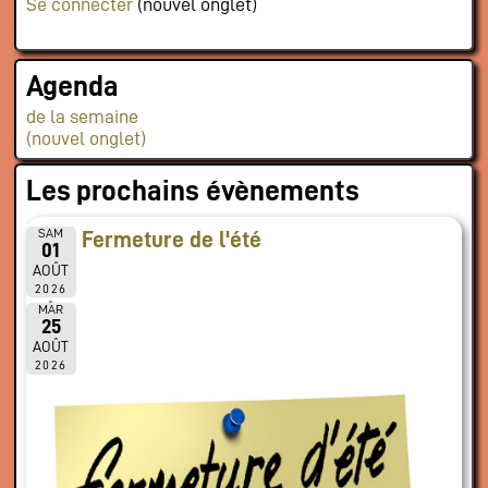
Se connecter
(nouvel onglet)
Agenda
de la semaine
(nouvel onglet)
Les prochains évènements
SAM
Fermeture de l'été
01
AOÛT
2026
MAR
25
AOÛT
2026