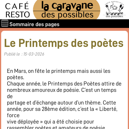
Sommaire des pages
Qui sommes-nous ?
Le Printemps des poètes
Les associations
Publié le : 15-03-2026
Rapports et documents
Les membres
En Mars, on fête le printemps mais aussi les
Les valeurs de la Caravane des Possibles
poètes.
Nos amis
Chaque année, le Printemps des Poètes attire de
Nos soutiens
nombreux amoureux de poésie. C’est un temps
de
Galerie des photos
partage et d’échange autour d’un thème. Cette
Boire et manger
année, pour sa 28ème édition, c’est la « Liberté,
force
Horaires d’ouverture
vive déployée » qui a été choisie pour
Carte : boissons, restaurant
rassembler poètes et amateurs de poésie.