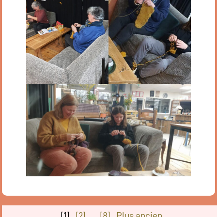
[1]
[2]
…
[8]
Plus ancien