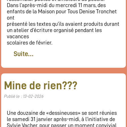
Restaurant
Dans l’après-midi du mercredi 11 mars, des
enfants de la Maison pour Tous Denise Tronchet
Notre cuisine
ont
Où / Contact
présenté les textes qu’ils avaient produits durant
Venez nous voir
un atelier d’écriture organisé pendant les
vacances
Nous écrire
scolaires de février.
Participez !
Suite…
S’inscrire
Animations
Animation régulières
Prochains événements par catégories
Mine de rien???
Tous les évènements par dates
Publié le : 13-02-2026
Agenda de la semaine (nouvel onglet)
Une douzaine de «dessineuses» se sont réunies
Mentions légales
le samedi 31 janvier après-midi, à l’initiative de
Sylvie Vacher, pour passer un moment convivial
Flux RSS articles