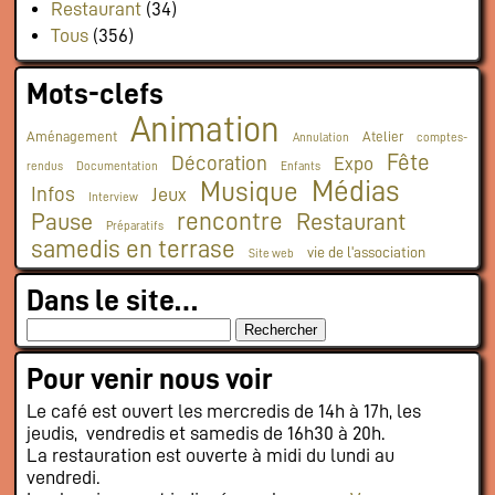
Restaurant
(34)
Tous
(356)
Mots-clefs
Animation
Aménagement
Atelier
Annulation
comptes-
Fête
Décoration
Expo
rendus
Documentation
Enfants
Médias
Musique
Infos
Jeux
Interview
rencontre
Pause
Restaurant
Préparatifs
samedis en terrase
vie de l'association
Site web
Dans le site…
Pour venir nous voir
Le café est ouvert les mercredis de 14h à 17h, les
jeudis, vendredis et samedis de 16h30 à 20h.
La restauration est ouverte à midi du lundi au
vendredi.