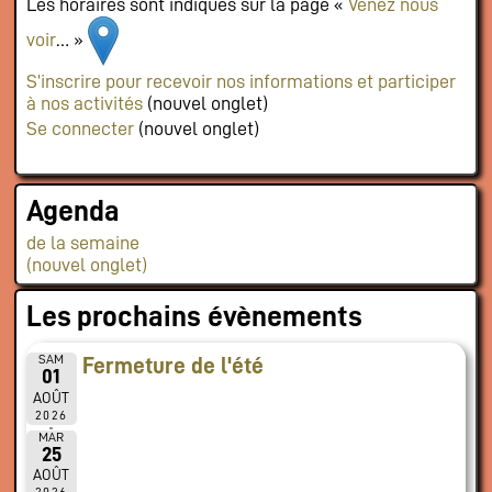
Les horaires sont indiqués sur la page «
Venez nous
voir
… »
S’inscrire pour recevoir nos informations et participer
à nos activités
(nouvel onglet)
Se connecter
(nouvel onglet)
Agenda
de la semaine
(nouvel onglet)
Les prochains évènements
SAM
Fermeture de l'été
01
AOÛT
2026
MAR
25
AOÛT