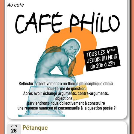
Au café
VEN
Pétanque
28