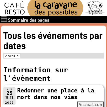
Sommaire des pages
Qui sommes-nous ?
Tous les événements par
Les associations
dates
Rapports et documents
Les membres
Les valeurs de la Caravane des Possibles
Nos amis
Information sur
Nos soutiens
l'évènement
Galerie des photos
Boire et manger
VEN
Redonner une place à la
25
Horaires d’ouverture
mort dans nos vies
JUIL
Carte : boissons, restaurant
2025
Animation