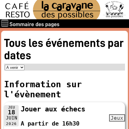
Sommaire des pages
Qui sommes-nous ?
Tous les événements par
Les associations
dates
Rapports et documents
Les membres
Les valeurs de la Caravane des Possibles
Nos amis
Information sur
Nos soutiens
l'évènement
Galerie des photos
Boire et manger
JEU
Jouer aux échecs
18
Horaires d’ouverture
Jeux
JUIN
A partir de 16h30
Carte : boissons, restaurant
2026