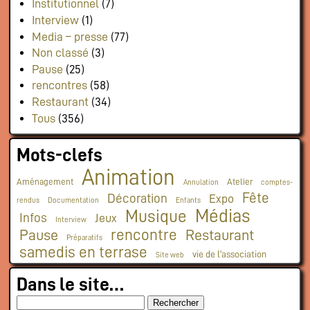
Institutionnel
(7)
Interview
(1)
Media – presse
(77)
Non classé
(3)
Pause
(25)
rencontres
(58)
Restaurant
(34)
Tous
(356)
Mots-clefs
Animation
Aménagement
Atelier
Annulation
comptes-
Fête
Décoration
Expo
rendus
Documentation
Enfants
Médias
Musique
Infos
Jeux
Interview
rencontre
Pause
Restaurant
Préparatifs
samedis en terrase
vie de l'association
Site web
Dans le site…