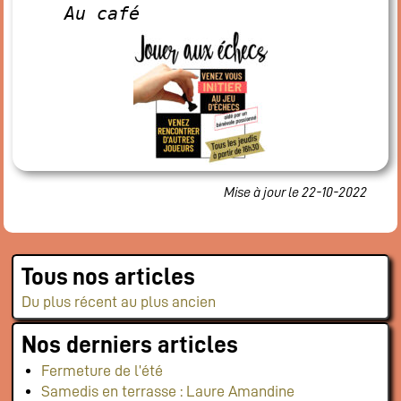
Restaurant
Au café
Notre cuisine
Où / Contact
Venez nous voir
Nous écrire
Participez !
S’inscrire
Mise à jour le 22-10-2022
Animations
Animation régulières
Prochains événements par catégories
Tous nos articles
Tous les évènements par dates
Du plus récent au plus ancien
Agenda de la semaine (nouvel onglet)
Nos derniers articles
Mentions légales
Fermeture de l’été
Samedis en terrasse : Laure Amandine
Flux RSS articles