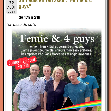
Samedis en terrasse : "Femie & 4
29
guys"
AOÛT
2026
de 19h à 21h
Terrasse du café