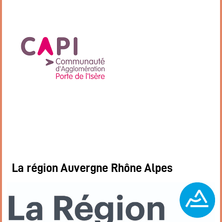
Restaurant
Notre cuisine
Où / Contact
Venez nous voir
Nous écrire
Participez !
S’inscrire
Animations
Animation régulières
Prochains événements par catégories
Tous les évènements par dates
La région Auvergne Rhône Alpes
Agenda de la semaine (nouvel onglet)
Mentions légales
Flux RSS articles