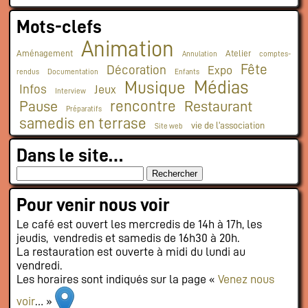
Mots-clefs
Animation
Aménagement
Atelier
Annulation
comptes-
Fête
Décoration
Expo
rendus
Documentation
Enfants
Médias
Musique
Infos
Jeux
Interview
rencontre
Pause
Restaurant
Préparatifs
samedis en terrase
vie de l'association
Site web
Dans le site…
Pour venir nous voir
Le café est ouvert les mercredis de 14h à 17h, les
jeudis, vendredis et samedis de 16h30 à 20h.
La restauration est ouverte à midi du lundi au
vendredi.
Les horaires sont indiqués sur la page «
Venez nous
voir
… »