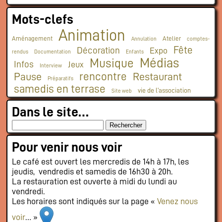
Mots-clefs
Animation
Aménagement
Atelier
Annulation
comptes-
Fête
Décoration
Expo
rendus
Documentation
Enfants
Médias
Musique
Infos
Jeux
Interview
rencontre
Pause
Restaurant
Préparatifs
samedis en terrase
vie de l'association
Site web
Dans le site…
Pour venir nous voir
Le café est ouvert les mercredis de 14h à 17h, les
jeudis, vendredis et samedis de 16h30 à 20h.
La restauration est ouverte à midi du lundi au
vendredi.
Les horaires sont indiqués sur la page «
Venez nous
voir
… »