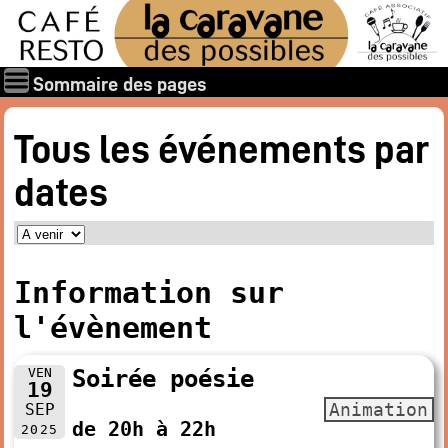
Sommaire des pages
Qui sommes-nous ?
Tous les événements par
Les associations
dates
Rapports et documents
Les membres
Les valeurs de la Caravane des Possibles
Nos amis
Information sur
Nos soutiens
l'évènement
Galerie des photos
Boire et manger
VEN
Soirée poésie
19
Horaires d’ouverture
Animation
SEP
de 20h à 22h
Carte : boissons, restaurant
2025