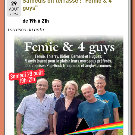
Samedis en terrasse : "Femie & 4
29
guys"
AOÛT
2026
de 19h à 21h
Terrasse du café