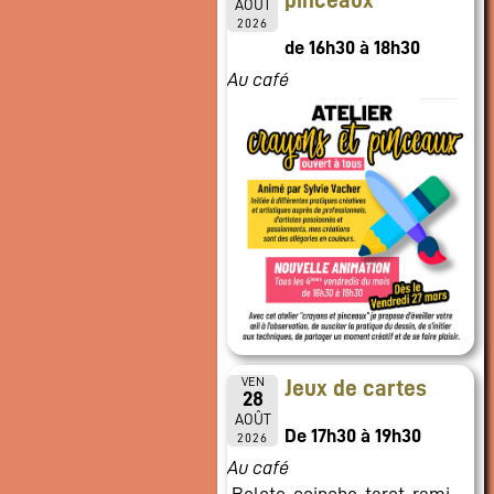
pinceaux
AOÛT
2026
de 16h30 à 18h30
Au café
VEN
Jeux de cartes
28
AOÛT
De 17h30 à 19h30
2026
Au café
Belote, coinche, tarot, rami,