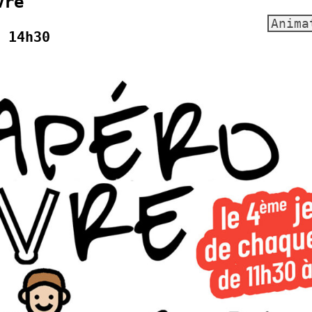
vre
Anima
 14h30