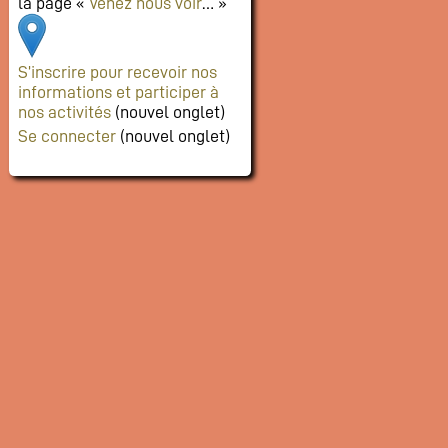
la page «
Venez nous voir
… »
S’inscrire pour recevoir nos
informations et participer à
nos activités
(nouvel onglet)
Se connecter
(nouvel onglet)