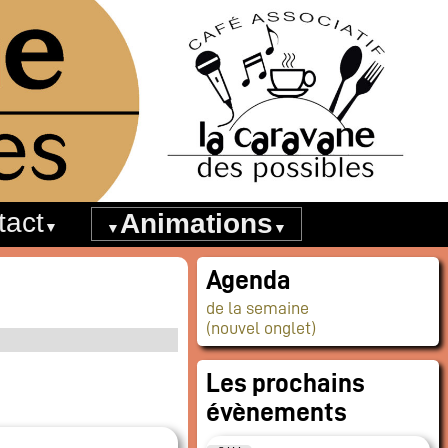
tact
Animations
Agenda
de la semaine
(nouvel onglet)
Les prochains
évènements