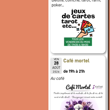
poker...
VEN
Café mortel
28
AOÛT
de 19h à 21h
2026
Au café