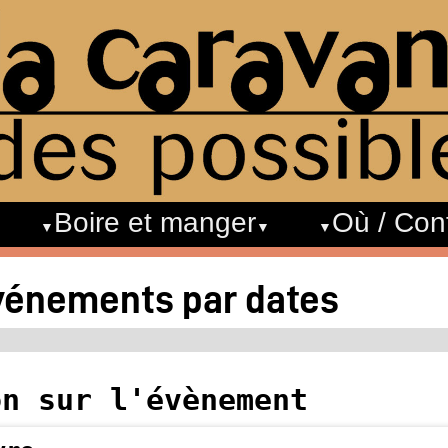
Boire et manger
Où / Con
événements par dates
on sur l'évènement