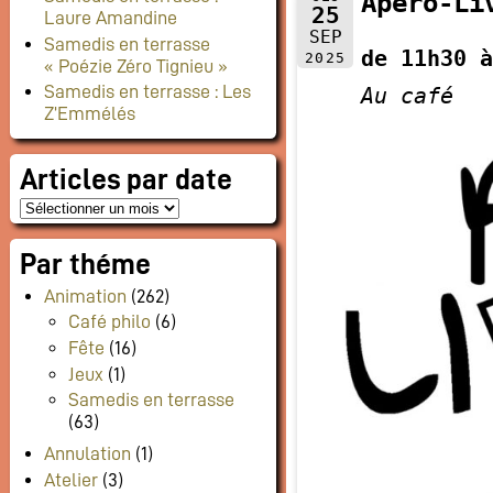
Apéro-Li
25
Laure Amandine
SEP
Samedis en terrasse
de 11h30 à
2025
« Poézie Zéro Tignieu »
Samedis en terrasse : Les
Au café
Z’Emmélés
Articles par date
Par théme
Animation
(262)
Café philo
(6)
Fête
(16)
Jeux
(1)
Samedis en terrasse
(63)
Annulation
(1)
Atelier
(3)