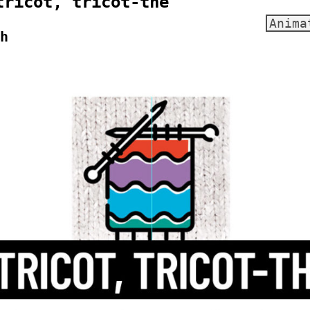
tricot, tricot-thé
Anima
h