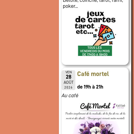
poker...
VEN
Café mortel
28
AOÛT
de 19h à 21h
2026
Au café