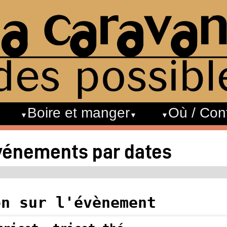
Boire et manger
Où / Con
événements par dates
on sur l'évènement