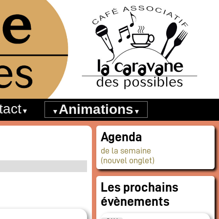
tact
Animations
Agenda
de la semaine
(nouvel onglet)
Les prochains
évènements