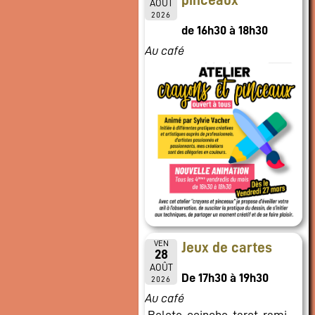
pinceaux
AOÛT
2026
de 16h30 à 18h30
Au café
VEN
Jeux de cartes
28
AOÛT
De 17h30 à 19h30
2026
Au café
Belote, coinche, tarot, rami,