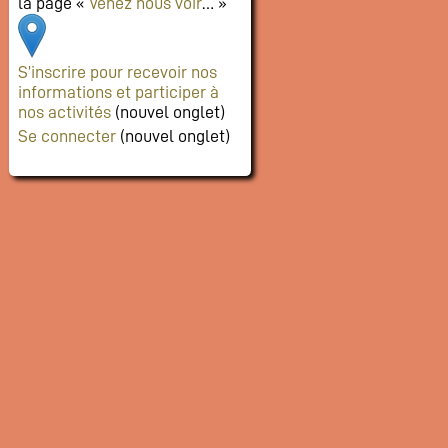
la page «
Venez nous voir
… »
S’inscrire pour recevoir nos
informations et participer à
nos activités
(nouvel onglet)
Se connecter
(nouvel onglet)