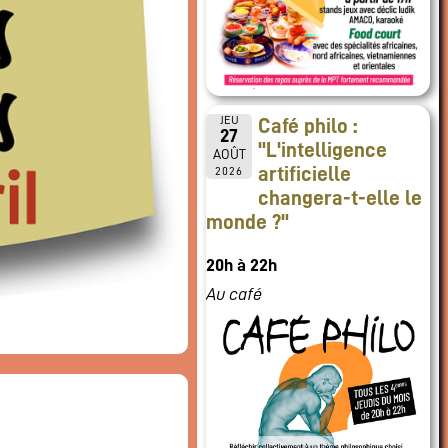
JEU
Café philo :
27
"L'intelligence
AOÛT
artificielle
2026
changera-t-elle le
monde ?"
20h à 22h
Au café