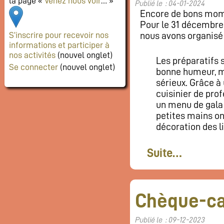
la page «
Venez nous voir
… »
Publié le : 04-01-2024
Encore de bons mome
Pour le 31 décembre 
nous avons organisé n
S’inscrire pour recevoir nos
informations et participer à
nos activités
(nouvel onglet)
Les préparatifs s
Se connecter
(nouvel onglet)
bonne humeur, m
sérieux. Grâce à
cuisinier de pro
un menu de gala
petites mains ont
décoration des l
Suite…
Chèque-ca
Publié le : 09-12-2023