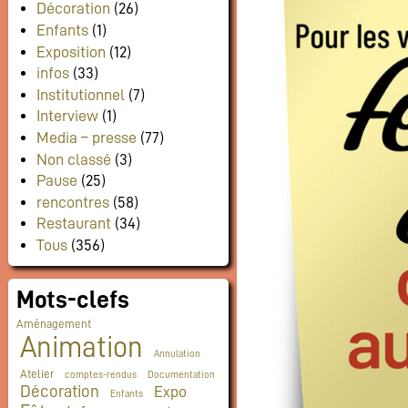
Décoration
(26)
Enfants
(1)
Exposition
(12)
infos
(33)
Institutionnel
(7)
Interview
(1)
Media – presse
(77)
Non classé
(3)
Pause
(25)
rencontres
(58)
Restaurant
(34)
Tous
(356)
Mots-clefs
Aménagement
Animation
Annulation
Atelier
comptes-rendus
Documentation
Décoration
Expo
Enfants