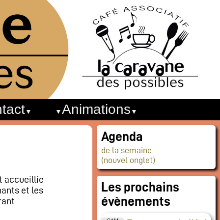
tact
Animations
Agenda
de la semaine
(nouvel onglet)
 accueillie
Les prochains
ants et les
évènements
rant