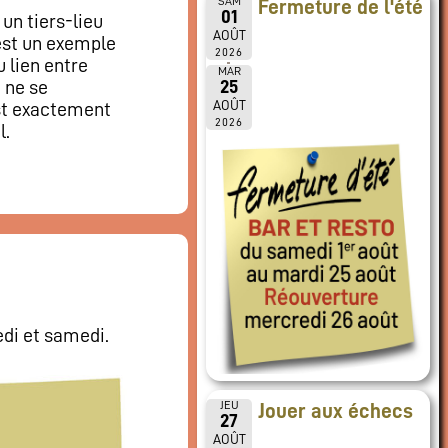
SAM
Fermeture de l'été
01
 un tiers-lieu
AOÛT
est un exemple
2026
u lien entre
MAR
25
 ne se
AOÛT
st exactement
2026
l.
edi et samedi.
JEU
Jouer aux échecs
27
AOÛT