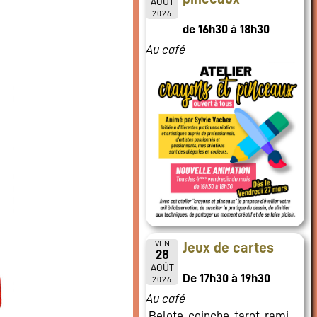
AOÛT
2026
de 16h30 à 18h30
Au café
VEN
Jeux de cartes
28
AOÛT
De 17h30 à 19h30
2026
Au café
Belote, coinche, tarot, rami,