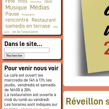
Fête
Infos
Jeux
Interview
Médias
Musique
Pause
Préparatifs
rencontre
Restaurant
samedis en terrase
Site
vie de l'association
web
Dans le site…
Pour venir nous voir
Le café est ouvert les
mercredis de 14h à 17h, les
jeudis, vendredis et samedis
de 16h30 à 20h.
La restauration est ouverte à
Réveillon 
midi du lundi au vendredi.
Les horaires sont indiqués sur