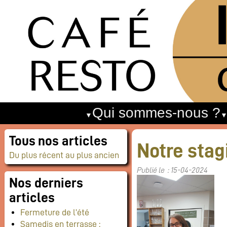
Qui sommes-nous ?
Tous nos articles
Notre stag
Du plus récent au plus ancien
Publié le : 15-04-2024
Nos derniers
articles
Fermeture de l’été
Samedis en terrasse :