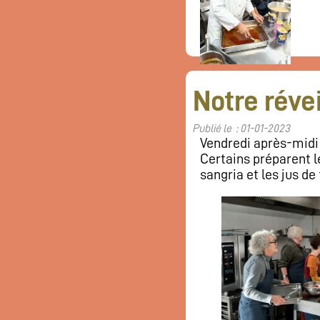
Notre révei
Publié le : 01-01-2023
Vendredi après-midi 
Certains préparent le
sangria et les jus de 