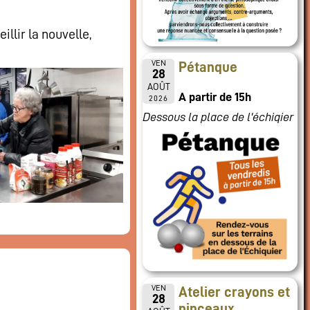
llir la nouvelle,
VEN
Pétanque
28
AOÛT
A partir de 15h
2026
Dessous la place de l'échiqier
VEN
Atelier crayons et
28
pinceaux