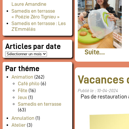
Laure Amandine
Samedis en terrasse
« Poézie Zéro Tignieu »
Samedis en terrasse : Les
Z’Emmélés
Articles par date
Suite…
Par théme
Vacances 
Animation
(262)
Café philo
(6)
Fête
(16)
Publié le : 10-04-2024
Pas de restauration à
Jeux
(1)
Samedis en terrasse
(63)
Annulation
(1)
Atelier
(3)