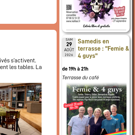
SAM
Samedis en
29
terrasse : "Femie &
AOÛT
4 guys"
2026
vés s’activent.
ent les tables. La
de 19h à 21h
Terrasse du café