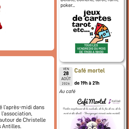
poker...
VEN
Café mortel
28
AOÛT
de 19h à 21h
2026
Au café
é l’après-midi dans
l’association,
autour de Christelle
 Antilles.