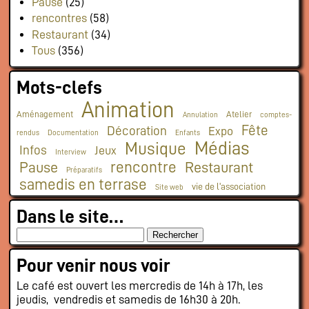
Pause
(25)
rencontres
(58)
Restaurant
(34)
Tous
(356)
Mots-clefs
Animation
Aménagement
Atelier
Annulation
comptes-
Fête
Décoration
Expo
rendus
Documentation
Enfants
Médias
Musique
Infos
Jeux
Interview
rencontre
Pause
Restaurant
Préparatifs
samedis en terrase
vie de l'association
Site web
Dans le site…
Pour venir nous voir
Le café est ouvert les mercredis de 14h à 17h, les
jeudis, vendredis et samedis de 16h30 à 20h.