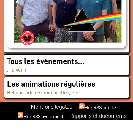
Tous les événements…
… à venir
Les animations régulières
Hebdomadaires, mensuelles, etc…
Mentions légales
Flux RSS articles
Rapports et documents
Flux RSS événements