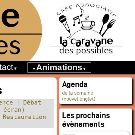
tact
Animations
Agenda
s
de la semaine
(nouvel onglet)
ence
Débat
 écran)
Les prochains
Restauration
évènements