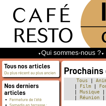
Qui sommes-nous ?
Tous nos articles
Prochains
Du plus récent au plus ancien
Tous
Ani
Nos derniers
Film
Fo
Musique
articles
Réunion
Fermeture de l’été
Samedis en terrasse :