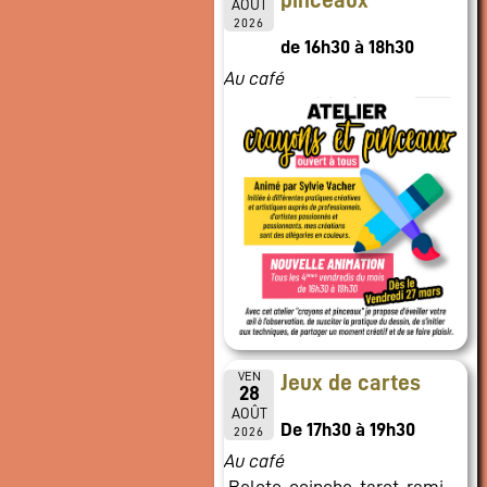
pinceaux
AOÛT
2026
de 16h30 à 18h30
Au café
VEN
Jeux de cartes
28
AOÛT
De 17h30 à 19h30
2026
Au café
Belote, coinche, tarot, rami,