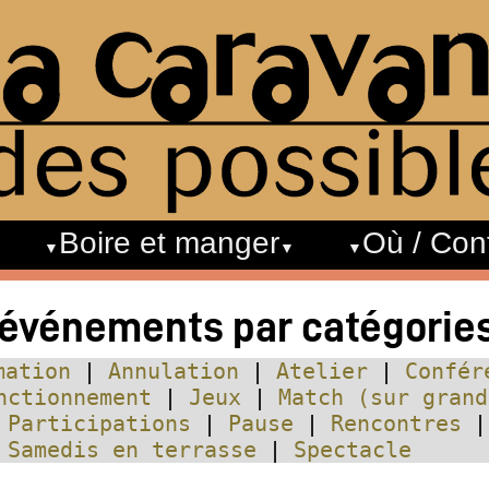
Boire et manger
Où / Con
 événements par catégorie
mation
Annulation
Atelier
Confér
nctionnement
Jeux
Match (sur grand
Participations
Pause
Rencontres
Samedis en terrasse
Spectacle