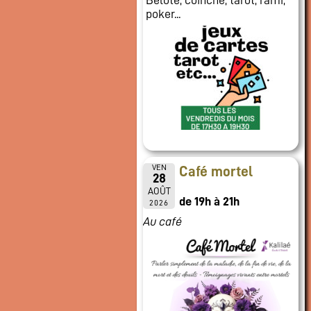
poker...
VEN
Café mortel
28
AOÛT
de 19h à 21h
2026
Au café