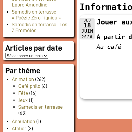
Informati
Laure Amandine
Samedis en terrasse
« Poézie Zéro Tignieu »
JEU
Jouer au
18
Samedis en terrasse : Les
Z’Emmélés
JUIN
A partir d
2026
Au café
Articles par date
Par théme
Animation
(262)
Café philo
(6)
Fête
(16)
Jeux
(1)
Samedis en terrasse
(63)
Annulation
(1)
Atelier
(3)