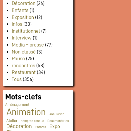
Décoration
(26)
Enfants
(1)
Exposition
(12)
infos
(33)
Institutionnel
(7)
Interview
(1)
Media – presse
(77)
Non classé
(3)
Pause
(25)
rencontres
(58)
Restaurant
(34)
Tous
(356)
Mots-clefs
Aménagement
Animation
Annulation
Atelier
comptes-rendus
Documentation
Décoration
Expo
Enfants