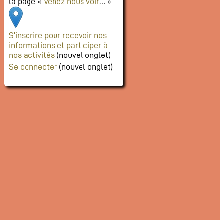
la page «
Venez nous voir
… »
S’inscrire pour recevoir nos
informations et participer à
nos activités
(nouvel onglet)
Se connecter
(nouvel onglet)