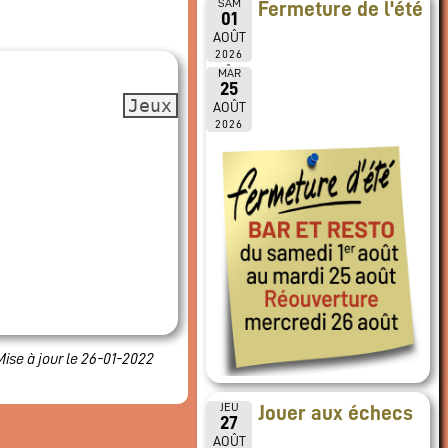
SAM
Fermeture de l'été
01
AOÛT
2026
MAR
25
Jeux
AOÛT
2026
Mise à jour le 26-01-2022
JEU
Jouer aux échecs
27
AOÛT