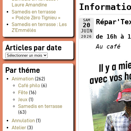
Informati
Laure Amandine
Samedis en terrasse
« Poézie Zéro Tignieu »
SAM
Répar'Te
20
Samedis en terrasse : Les
Z’Emmélés
JUIN
de 16h à 1
2026
Au café
Articles par date
Par théme
Animation
(262)
Café philo
(6)
Fête
(16)
Jeux
(1)
Samedis en terrasse
(63)
Annulation
(1)
Atelier
(3)