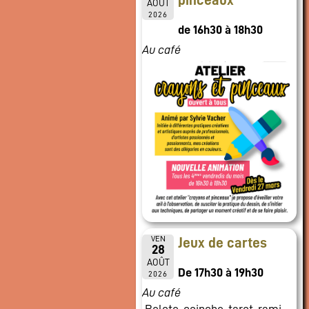
pinceaux
AOÛT
2026
de 16h30 à 18h30
Au café
VEN
Jeux de cartes
28
AOÛT
De 17h30 à 19h30
2026
Au café
Belote, coinche, tarot, rami,