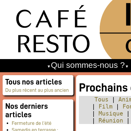
Qui sommes-nous ?
Tous nos articles
Prochains
Du plus récent au plus ancien
Tous
Ani
Nos derniers
Film
Fo
Musique
articles
Réunion
Fermeture de l’été
Samedis en terrasse :