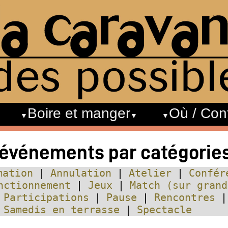
Boire et manger
Où / Con
 événements par catégorie
mation
Annulation
Atelier
Confér
nctionnement
Jeux
Match (sur grand
Participations
Pause
Rencontres
Samedis en terrasse
Spectacle