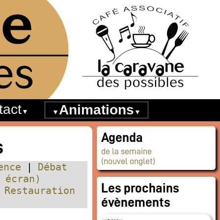
tact
Animations
Agenda
s
de la semaine
(nouvel onglet)
ence
Débat
 écran)
Les prochains
Restauration
évènements