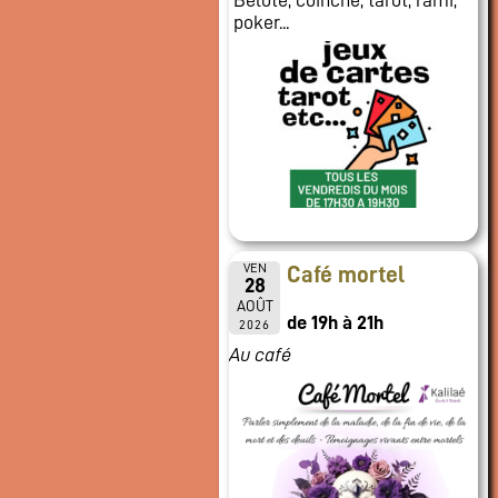
poker...
VEN
Café mortel
28
AOÛT
de 19h à 21h
2026
Au café