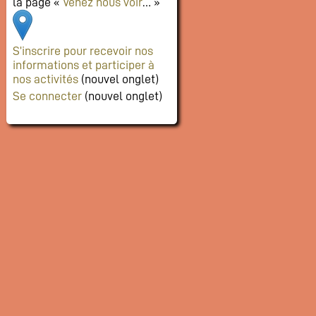
la page «
Venez nous voir
… »
S’inscrire pour recevoir nos
informations et participer à
nos activités
(nouvel onglet)
Se connecter
(nouvel onglet)