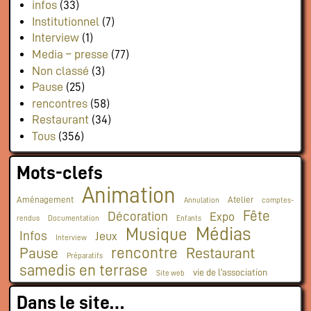
infos
(33)
Institutionnel
(7)
Interview
(1)
Media – presse
(77)
Non classé
(3)
Pause
(25)
rencontres
(58)
Restaurant
(34)
Tous
(356)
Mots-clefs
Animation
Aménagement
Atelier
Annulation
comptes-
Fête
Décoration
Expo
rendus
Documentation
Enfants
Médias
Musique
Infos
Jeux
Interview
rencontre
Pause
Restaurant
Préparatifs
samedis en terrase
vie de l'association
Site web
Dans le site…