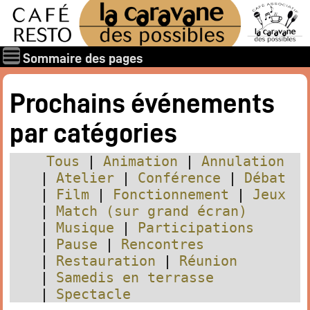
Sommaire des pages
Qui sommes-nous ?
Prochains événements
Les associations
par catégories
Rapports et documents
Les membres
Tous
Animation
Annulation
Les valeurs de la Caravane des Possibles
Atelier
Conférence
Débat
Film
Fonctionnement
Jeux
Nos amis
Match (sur grand écran)
Nos soutiens
Musique
Participations
Galerie des photos
Pause
Rencontres
Boire et manger
Restauration
Réunion
Samedis en terrasse
Horaires d’ouverture
Spectacle
Carte : boissons, restaurant