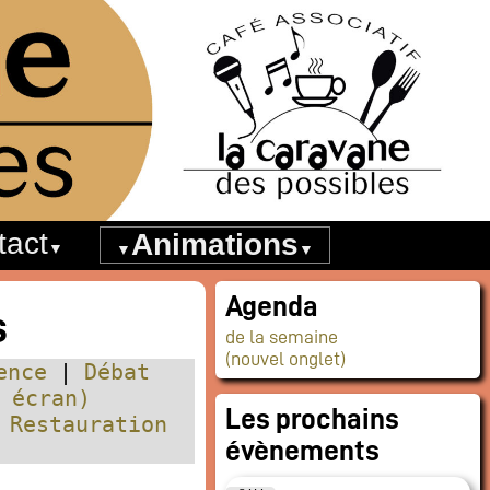
tact
Animations
Agenda
s
de la semaine
(nouvel onglet)
ence
Débat
 écran)
Les prochains
Restauration
évènements