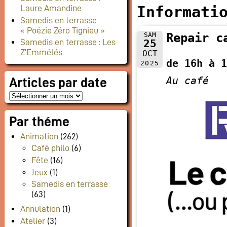
Informati
Laure Amandine
Samedis en terrasse
« Poézie Zéro Tignieu »
SAM
Repair c
25
Samedis en terrasse : Les
Z’Emmélés
OCT
de 16h à 1
2025
Au café
Articles par date
Par théme
Animation
(262)
Café philo
(6)
Fête
(16)
Jeux
(1)
Samedis en terrasse
(63)
Annulation
(1)
Atelier
(3)