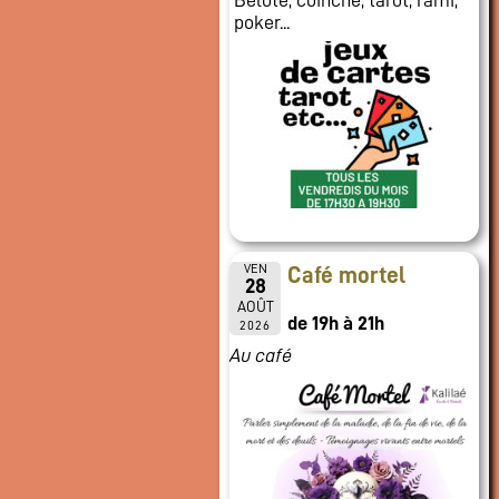
poker...
VEN
Café mortel
28
AOÛT
de 19h à 21h
2026
Au café