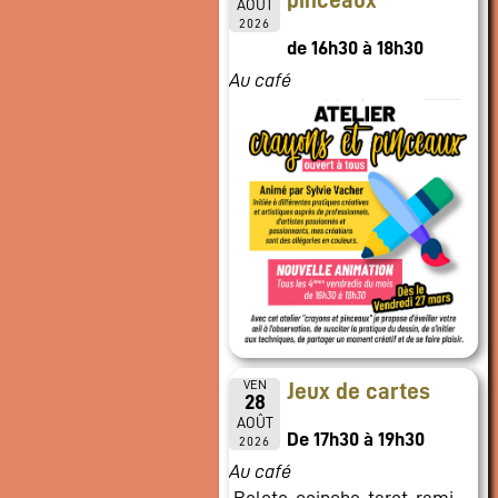
pinceaux
AOÛT
2026
de 16h30 à 18h30
Au café
VEN
Jeux de cartes
28
AOÛT
De 17h30 à 19h30
2026
Au café
Belote, coinche, tarot, rami,