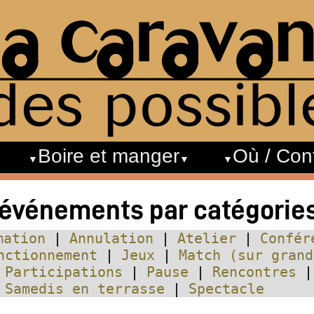
Boire et manger
Où / Con
 événements par catégorie
mation
Annulation
Atelier
Confér
nctionnement
Jeux
Match (sur grand
Participations
Pause
Rencontres
Samedis en terrasse
Spectacle