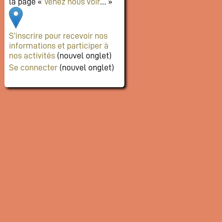
la page «
Venez nous voir
… »
S’inscrire pour recevoir nos
informations et participer à
nos activités
(nouvel onglet)
Se connecter
(nouvel onglet)