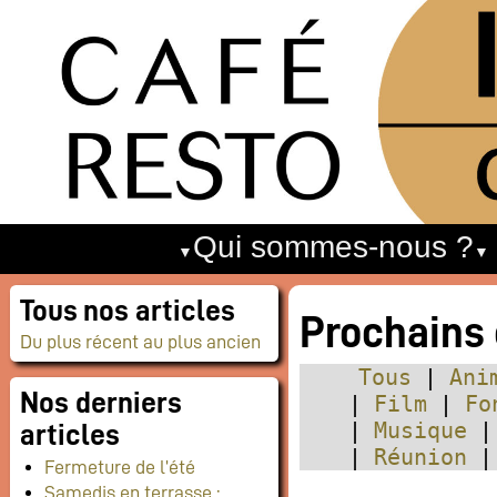
Qui sommes-nous ?
Tous nos articles
Prochains
Du plus récent au plus ancien
Tous
Ani
Nos derniers
Film
Fo
Musique
articles
Réunion
Fermeture de l’été
Samedis en terrasse :