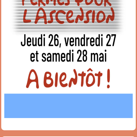
Restaurant
Notre cuisine
Où / Contact
Venez nous voir
Nous écrire
Participez !
S’inscrire
Animations
Animation régulières
Prochains événements par catégories
Tous les évènements par dates
Agenda de la semaine (nouvel onglet)
Mentions légales
Flux RSS articles