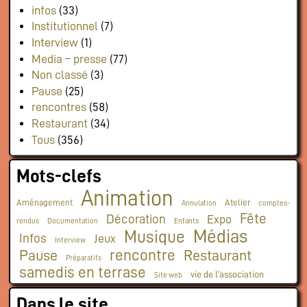
infos
(33)
Institutionnel
(7)
Interview
(1)
Media – presse
(77)
Non classé
(3)
Pause
(25)
rencontres
(58)
Restaurant
(34)
Tous
(356)
Mots-clefs
Animation
Aménagement
Atelier
Annulation
comptes-
Fête
Décoration
Expo
rendus
Documentation
Enfants
Médias
Musique
Infos
Jeux
Interview
rencontre
Pause
Restaurant
Préparatifs
samedis en terrase
vie de l'association
Site web
Dans le site…