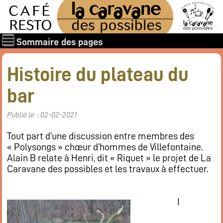
Sommaire des pages
Qui sommes-nous ?
Histoire du plateau du
Les associations
bar
Rapports et documents
Les membres
Publié le : 02-02-2021
Les valeurs de la Caravane des Possibles
Tout part d’une discussion entre membres des
Nos amis
« Polysongs » chœur d’hommes de Villefontaine.
Nos soutiens
Alain B relate à Henri, dit « Riquet » le projet de La
Caravane des possibles et les travaux à effectuer.
Galerie des photos
Boire et manger
Horaires d’ouverture
I
Carte : boissons, restaurant