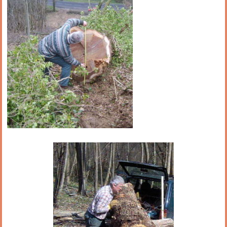
Restaurant
Notre cuisine
Où / Contact
Venez nous voir
Nous écrire
Participez !
S’inscrire
Animations
Animation régulières
Prochains événements par catégories
Tous les évènements par dates
Agenda de la semaine (nouvel onglet)
Mentions légales
Flux RSS articles