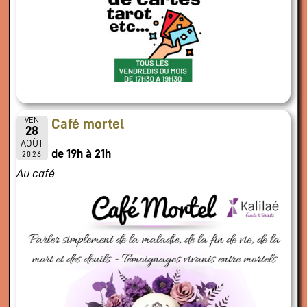
VEN
Café mortel
28
AOÛT
de 19h à 21h
2026
Au café