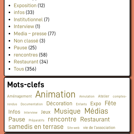
Exposition
(12)
infos
(33)
Institutionnel
(7)
Interview
(1)
Media – presse
(77)
Non classé
(3)
Pause
(25)
rencontres
(58)
Restaurant
(34)
Tous
(356)
Mots-clefs
Animation
Aménagement
Atelier
Annulation
comptes-
Fête
Décoration
Expo
rendus
Documentation
Enfants
Médias
Musique
Infos
Jeux
Interview
rencontre
Pause
Restaurant
Préparatifs
samedis en terrase
vie de l'association
Site web