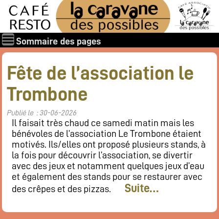
Sommaire des pages
Qui sommes-nous ?
Fête de l’association le
Les associations
Trombone
Rapports et documents
Les membres
Publié le : 30-06-2026
Les valeurs de la Caravane des Possibles
Il faisait très chaud ce samedi matin mais les
bénévoles de l’association Le Trombone étaient
Nos amis
motivés. Ils/elles ont proposé plusieurs stands, à
Nos soutiens
la fois pour découvrir l’association, se divertir
avec des jeux et notamment quelques jeux d’eau
Galerie des photos
et également des stands pour se restaurer avec
Boire et manger
Suite…
des crêpes et des pizzas.
Horaires d’ouverture
Carte : boissons, restaurant