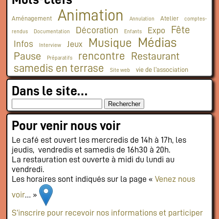
Animation
Aménagement
Atelier
Annulation
comptes-
Fête
Décoration
Expo
rendus
Documentation
Enfants
Médias
Musique
Infos
Jeux
Interview
rencontre
Pause
Restaurant
Préparatifs
samedis en terrase
vie de l'association
Site web
Dans le site…
Pour venir nous voir
Le café est ouvert les mercredis de 14h à 17h, les
jeudis, vendredis et samedis de 16h30 à 20h.
La restauration est ouverte à midi du lundi au
vendredi.
Les horaires sont indiqués sur la page «
Venez nous
voir
… »
S’inscrire pour recevoir nos informations et participer