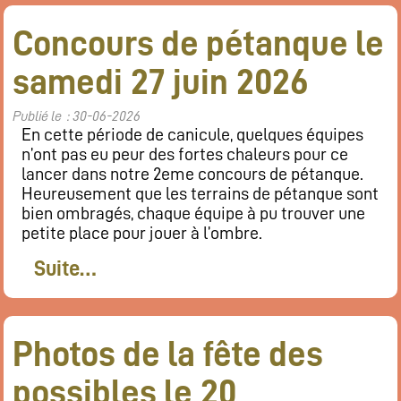
Restaurant
Concours de pétanque le
Notre cuisine
Où / Contact
samedi 27 juin 2026
Venez nous voir
Publié le : 30-06-2026
Nous écrire
En cette période de canicule, quelques équipes
Participez !
n’ont pas eu peur des fortes chaleurs pour ce
S’inscrire
lancer dans notre 2eme concours de pétanque.
Heureusement que les terrains de pétanque sont
Animations
bien ombragés, chaque équipe à pu trouver une
Animation régulières
petite place pour jouer à l’ombre.
Prochains événements par catégories
Suite…
Tous les évènements par dates
Agenda de la semaine (nouvel onglet)
Photos de la fête des
Mentions légales
possibles le 20
Flux RSS articles