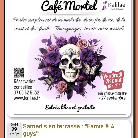
SAM
Samedis en terrasse : "Femie & 4
29
guys"
AOÛT