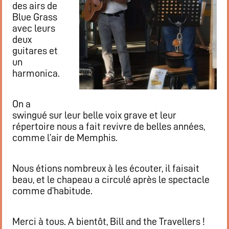
des airs de
Restaurant
Blue Grass
Notre cuisine
avec leurs
Où / Contact
deux
guitares et
Venez nous voir
un
Nous écrire
harmonica.
Participez !
S’inscrire
On a
Animations
swingué sur leur belle voix grave et leur
répertoire nous a fait revivre de belles années,
Animation régulières
comme l’air de Memphis.
Prochains événements par catégories
Tous les évènements par dates
Nous étions nombreux à les écouter, il faisait
Agenda de la semaine (nouvel onglet)
beau, et le chapeau a circulé après le spectacle
comme d’habitude.
Mentions légales
Merci à tous. A bientôt, Bill and the Travellers !
Flux RSS articles