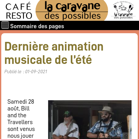
Sommaire des pages
Qui sommes-nous ?
Dernière animation
Les associations
musicale de l’été
Rapports et documents
Les membres
Publié le : 01-09-2021
Les valeurs de la Caravane des Possibles
Nos amis
Nos soutiens
Samedi 28
Galerie des photos
août, Bill
Boire et manger
and the
Travellers
Horaires d’ouverture
sont venus
Carte : boissons, restaurant
nous jouer