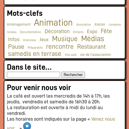
Mots-clefs
Animation
Aménagement
Atelier
Annulation
comptes-
Fête
Décoration
Expo
rendus
Documentation
Enfants
Médias
Musique
Infos
Jeux
Interview
rencontre
Pause
Restaurant
Préparatifs
samedis en terrase
vie de l'association
Site web
Dans le site…
Pour venir nous voir
Le café est ouvert les mercredis de 14h à 17h, les
jeudis, vendredis et samedis de 16h30 à 20h.
La restauration est ouverte à midi du lundi au
vendredi.
Les horaires sont indiqués sur la page «
Venez nous
voir
… »