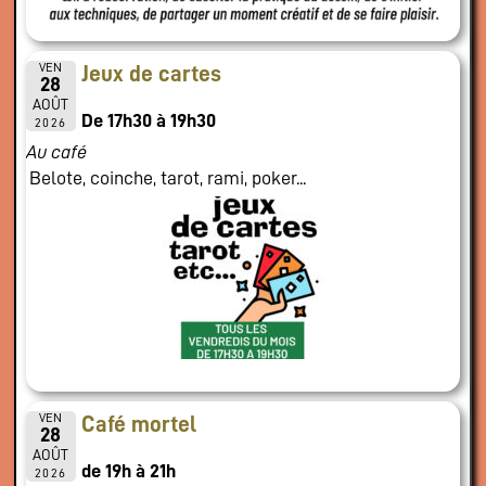
VEN
Jeux de cartes
28
AOÛT
De 17h30 à 19h30
2026
Au café
Belote, coinche, tarot, rami, poker...
VEN
Café mortel
28
AOÛT
de 19h à 21h
2026