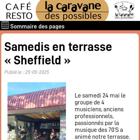
Sommaire des pages
Qui sommes-nous ?
Samedis en terrasse
Les associations
« Sheffield »
Rapports et documents
Les membres
Publié le : 25-05-2025
Les valeurs de la Caravane des Possibles
Nos amis
Le samedi 24 mai le
Nos soutiens
groupe de 4
Galerie des photos
musiciens, anciens
Boire et manger
professionnels,
passionnés par la
Horaires d’ouverture
musique des 70’S a
Carte : boissons, restaurant
animé notre terrasse.