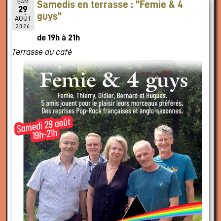
SAM
Samedis en terrasse : "Femie & 4
29
guys"
AOÛT
2026
de 19h à 21h
Terrasse du café