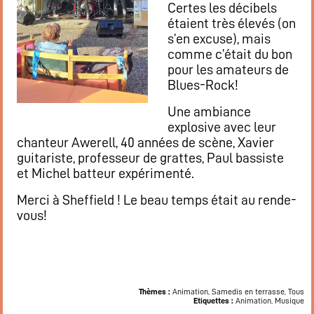
Certes les décibels
Restaurant
étaient très élevés (on
Notre cuisine
s’en excuse), mais
Où / Contact
comme c’était du bon
pour les amateurs de
Venez nous voir
Blues-Rock!
Nous écrire
Une ambiance
Participez !
explosive avec leur
S’inscrire
chanteur Awerell, 40 années de scène, Xavier
Animations
guitariste, professeur de grattes, Paul bassiste
et Michel batteur expérimenté.
Animation régulières
Prochains événements par catégories
Merci à Sheffield ! Le beau temps était au rende-
vous!
Tous les évènements par dates
Agenda de la semaine (nouvel onglet)
Mentions légales
Thèmes :
Animation, Samedis en terrasse, Tous
Etiquettes :
Animation, Musique
Flux RSS articles