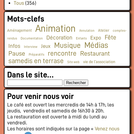
Tous
(356)
Mots-clefs
Animation
Aménagement
Atelier
Annulation
comptes-
Fête
Décoration
Expo
rendus
Documentation
Enfants
Médias
Musique
Infos
Jeux
Interview
rencontre
Pause
Restaurant
Préparatifs
samedis en terrase
vie de l'association
Site web
Dans le site…
Pour venir nous voir
Le café est ouvert les mercredis de 14h à 17h, les
jeudis, vendredis et samedis de 16h30 à 20h.
La restauration est ouverte à midi du lundi au
vendredi.
Les horaires sont indiqués sur la page «
Venez nous