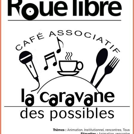
Restaurant
Notre cuisine
Où / Contact
Venez nous voir
Nous écrire
Participez !
S’inscrire
Animations
Animation régulières
Prochains événements par catégories
Tous les évènements par dates
Agenda de la semaine (nouvel onglet)
Mentions légales
Thèmes :
Animation, Institutionnel, rencontres, Tous
Flux RSS articles
Etiquettes :
Animation, rencontre