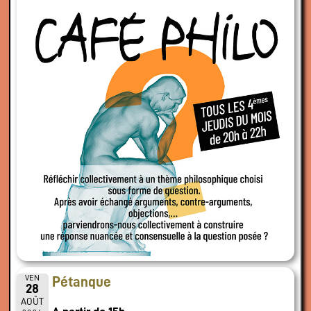
VEN
Pétanque
28
AOÛT