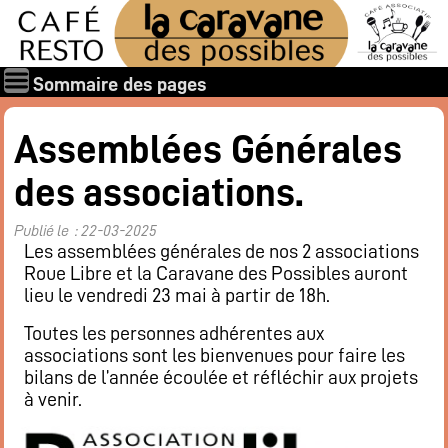
Sommaire des pages
Qui sommes-nous ?
Assemblées Générales
Les associations
des associations.
Rapports et documents
Les membres
Publié le : 22-03-2025
Les valeurs de la Caravane des Possibles
Les assemblées générales de nos 2 associations
Roue Libre et la Caravane des Possibles auront
Nos amis
lieu le vendredi 23 mai à partir de 18h.
Nos soutiens
Toutes les personnes adhérentes aux
Galerie des photos
associations sont les bienvenues pour faire les
Boire et manger
bilans de l’année écoulée et réfléchir aux projets
à venir.
Horaires d’ouverture
Carte : boissons, restaurant