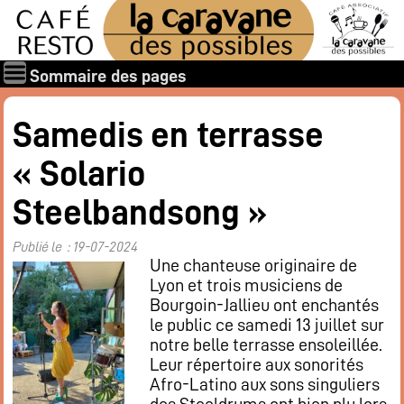
Sommaire des pages
Qui sommes-nous ?
Samedis en terrasse
Les associations
« Solario
Rapports et documents
Les membres
Steelbandsong »
Les valeurs de la Caravane des Possibles
Publié le : 19-07-2024
Nos amis
Une chanteuse originaire de
Nos soutiens
Lyon et trois musiciens de
Bourgoin-Jallieu ont enchantés
Galerie des photos
le public ce samedi 13 juillet sur
Boire et manger
notre belle terrasse ensoleillée.
Horaires d’ouverture
Leur répertoire aux sonorités
Afro-Latino aux sons singuliers
Carte : boissons, restaurant