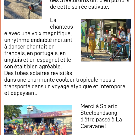
des Steeldrums ont bien plu lors
Restaurant
de cette soirée estivale.
Notre cuisine
La
Où / Contact
chanteus
Venez nous voir
e avec une voix magnifique,
un rythme endiablé incitant
Nous écrire
à danser chantait en
Participez !
français, en portugais, en
S’inscrire
anglais et en espagnol et le
son était bien agréable.
Animations
Des tubes solaires revisités
Animation régulières
dans une charmante couleur tropicale nous a
Prochains événements par catégories
transporté dans un voyage atypique et intemporel
et dépaysant.
Tous les évènements par dates
Agenda de la semaine (nouvel onglet)
Merci à Solario
Steelbandsong
d’être passé à La
Mentions légales
Caravane !
Flux RSS articles