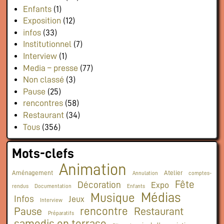
Enfants
(1)
Exposition
(12)
infos
(33)
Institutionnel
(7)
Interview
(1)
Media – presse
(77)
Non classé
(3)
Pause
(25)
rencontres
(58)
Restaurant
(34)
Tous
(356)
Mots-clefs
Animation
Aménagement
Atelier
Annulation
comptes-
Fête
Décoration
Expo
rendus
Documentation
Enfants
Médias
Musique
Infos
Jeux
Interview
rencontre
Pause
Restaurant
Préparatifs
samedis en terrase