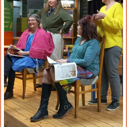
Restaurant
Notre cuisine
Où / Contact
Venez nous voir
Nous écrire
Participez !
S’inscrire
Animations
Animation régulières
Prochains événements par catégories
Tous les évènements par dates
Agenda de la semaine (nouvel onglet)
Mentions légales
Flux RSS articles