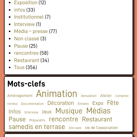
Exposition
(12)
infos
(33)
Institutionnel
(7)
Interview
(1)
Media – presse
(77)
Non classé
(3)
Pause
(25)
rencontres
(58)
Restaurant
(34)
Tous
(356)
Mots-clefs
Animation
Aménagement
Atelier
Annulation
comptes-
Fête
Décoration
Expo
rendus
Documentation
Enfants
Médias
Musique
Infos
Jeux
Interview
rencontre
Pause
Restaurant
Préparatifs
samedis en terrase
vie de l'association
Site web