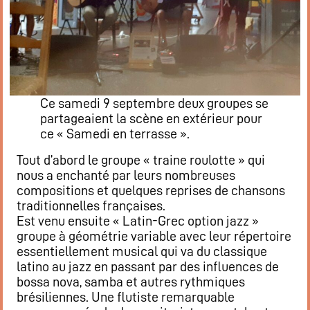
Restaurant
Notre cuisine
Où / Contact
Venez nous voir
Nous écrire
Ce samedi 9 septembre deux groupes se
Participez !
partageaient la scène en extérieur pour
S’inscrire
ce « Samedi en terrasse ».
Animations
Tout d’abord le groupe « traine roulotte » qui
Animation régulières
nous a enchanté par leurs nombreuses
compositions et quelques reprises de chansons
Prochains événements par catégories
traditionnelles françaises.
Tous les évènements par dates
Est venu ensuite « Latin-Grec option jazz »
groupe à géométrie variable avec leur répertoire
Agenda de la semaine (nouvel onglet)
essentiellement musical qui va du classique
latino au jazz en passant par des influences de
bossa nova, samba et autres rythmiques
Mentions légales
brésiliennes. Une flutiste remarquable
Flux RSS articles