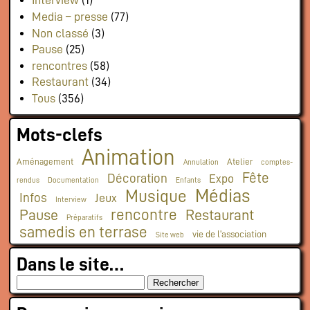
Interview
(1)
Media – presse
(77)
Non classé
(3)
Pause
(25)
rencontres
(58)
Restaurant
(34)
Tous
(356)
Mots-clefs
Animation
Aménagement
Atelier
Annulation
comptes-
Fête
Décoration
Expo
rendus
Documentation
Enfants
Médias
Musique
Infos
Jeux
Interview
rencontre
Pause
Restaurant
Préparatifs
samedis en terrase
vie de l'association
Site web
Dans le site…