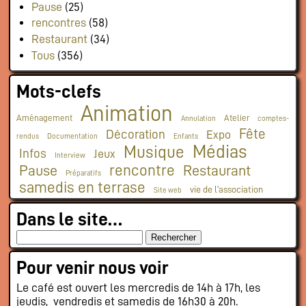
Pause
(25)
rencontres
(58)
Restaurant
(34)
Tous
(356)
Mots-clefs
Animation
Aménagement
Atelier
Annulation
comptes-
Fête
Décoration
Expo
rendus
Documentation
Enfants
Médias
Musique
Infos
Jeux
Interview
rencontre
Pause
Restaurant
Préparatifs
samedis en terrase
vie de l'association
Site web
Dans le site…
Pour venir nous voir
Le café est ouvert les mercredis de 14h à 17h, les
jeudis, vendredis et samedis de 16h30 à 20h.