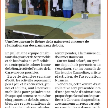
Restaurant
Notre cuisine
Où / Contact
Venez nous voir
Nous écrire
Participez !
S’inscrire
Animations
Animation régulières
Prochains événements par catégories
Tous les évènements par dates
Agenda de la semaine (nouvel onglet)
Mentions légales
Flux RSS articles