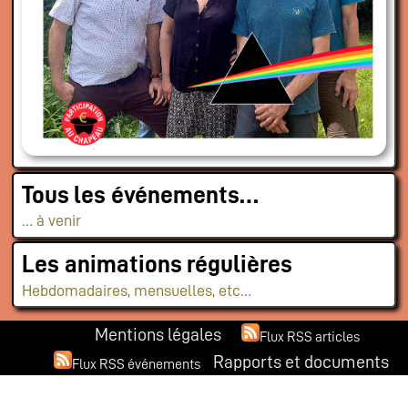
Tous les événements…
… à venir
Les animations régulières
Hebdomadaires, mensuelles, etc…
Mentions légales
Flux RSS articles
Rapports et documents
Flux RSS événements