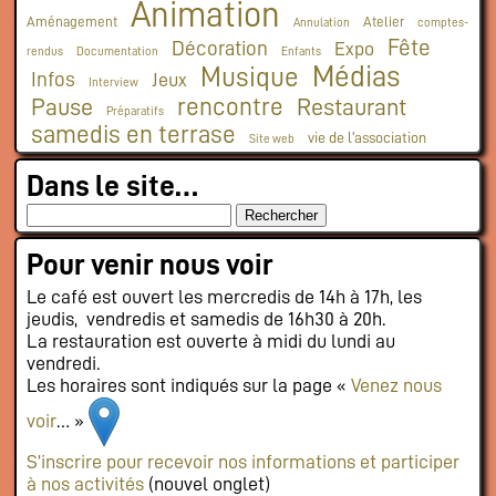
Animation
Aménagement
Atelier
Annulation
comptes-
Fête
Décoration
Expo
rendus
Documentation
Enfants
Médias
Musique
Infos
Jeux
Interview
rencontre
Pause
Restaurant
Préparatifs
samedis en terrase
vie de l'association
Site web
Dans le site…
Pour venir nous voir
Le café est ouvert les mercredis de 14h à 17h, les
jeudis, vendredis et samedis de 16h30 à 20h.
La restauration est ouverte à midi du lundi au
vendredi.
Les horaires sont indiqués sur la page «
Venez nous
voir
… »
S’inscrire pour recevoir nos informations et participer
à nos activités
(nouvel onglet)