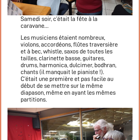
Restaurant
Notre cuisine
Samedi soir, c’était la fête à la
Où / Contact
caravane…
Venez nous voir
Les musiciens étaient nombreux,
Nous écrire
violons, accordéons, flûtes traversière
Participez !
et à bec, whistle, saxos de toutes les
tailles, clarinette basse, guitares,
S’inscrire
drums, harmonica, dulcimer, bodhran,
Animations
chants (il manquait le pianiste !).
C’était une première et pas facile au
Animation régulières
début de se mettre sur le même
Prochains événements par catégories
diapason, même en ayant les mêmes
Tous les évènements par dates
partitions.
Agenda de la semaine (nouvel onglet)
Mentions légales
Flux RSS articles