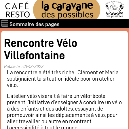
Sommaire des pages
Qui sommes-nous ?
Rencontre Vélo
Les associations
Villefontaine
Rapports et documents
Les membres
Publié le : 01-12-2022
Les valeurs de la Caravane des Possibles
La rencontre a été très riche , Clément et Maria
soulignaient la situation idéale pour un atelier
Nos amis
vélo.
Nos soutiens
L’atelier vélo viserait à faire un vélo-école,
Galerie des photos
prenant l’initiative d’enseigner à conduire un vélo
Boire et manger
à des enfants et des adultes, essayant de
promouvoir ainsi les déplacements à vélo, pour
Horaires d’ouverture
aller travailler ou autre en montrant
Carte : boissons, restaurant
l’accessibilité à tout le monde.