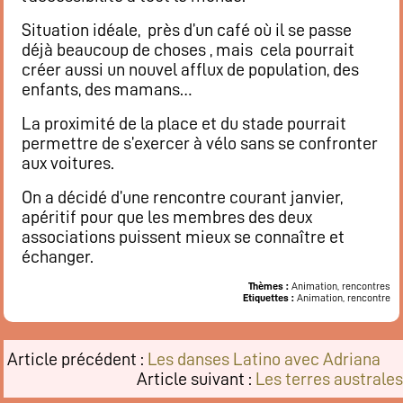
Restaurant
Situation idéale, près d’un café où il se passe
Notre cuisine
déjà beaucoup de choses , mais cela pourrait
Où / Contact
créer aussi un nouvel afflux de population, des
enfants, des mamans…
Venez nous voir
Nous écrire
La proximité de la place et du stade pourrait
permettre de s’exercer à vélo sans se confronter
Participez !
aux voitures.
S’inscrire
On a décidé d’une rencontre courant janvier,
Animations
apéritif pour que les membres des deux
Animation régulières
associations puissent mieux se connaître et
Prochains événements par catégories
échanger.
Tous les évènements par dates
Thèmes :
Animation, rencontres
Etiquettes :
Animation, rencontre
Agenda de la semaine (nouvel onglet)
Article précédent :
Les danses Latino avec Adriana
Mentions légales
Article suivant :
Les terres australes
Flux RSS articles