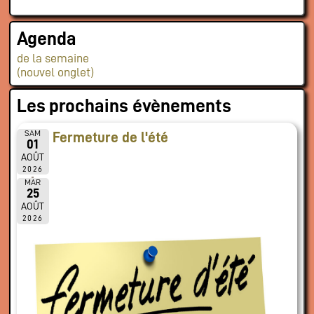
Agenda
de la semaine
(nouvel onglet)
Les prochains évènements
SAM
Fermeture de l'été
01
AOÛT
2026
MAR
25
AOÛT
2026