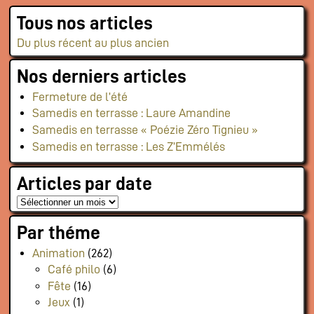
Flux RSS événements
Tous nos articles
Rapports et documents
Du plus récent au plus ancien
Nos derniers articles
Fermeture de l’été
Samedis en terrasse : Laure Amandine
Samedis en terrasse « Poézie Zéro Tignieu »
Samedis en terrasse : Les Z’Emmélés
Articles par date
Par théme
Animation
(262)
Café philo
(6)
Fête
(16)
Jeux
(1)