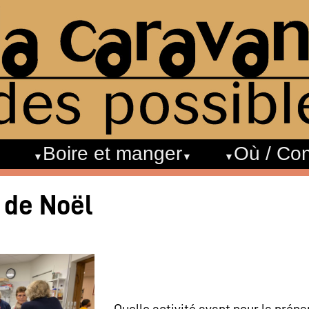
Boire et manger
Où / Con
 de Noël
Quelle activité avant pour la prépar