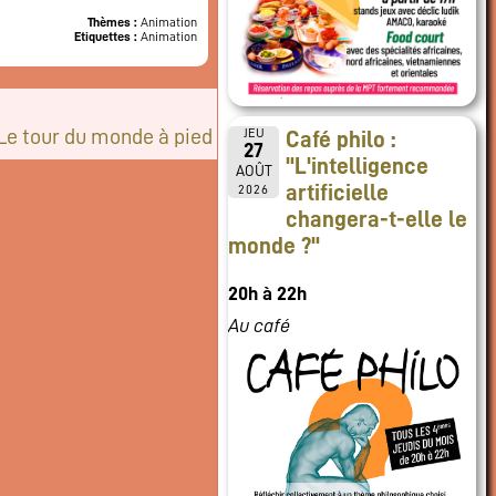
Thèmes :
Animation
Etiquettes :
Animation
Le tour du monde à pied
JEU
Café philo :
27
"L'intelligence
AOÛT
artificielle
2026
changera-t-elle le
monde ?"
20h à 22h
Au café