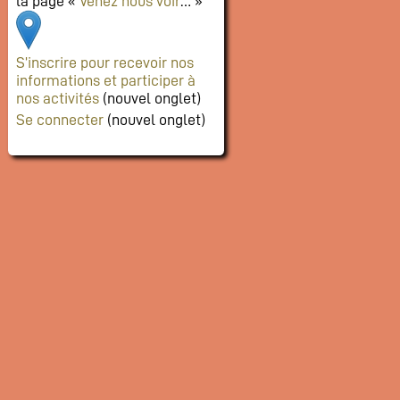
la page «
Venez nous voir
… »
S’inscrire pour recevoir nos
informations et participer à
nos activités
(nouvel onglet)
Se connecter
(nouvel onglet)