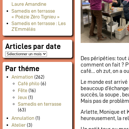
Laure Amandine
Samedis en terrasse
« Poézie Zéro Tignieu »
Samedis en terrasse : Les
Z’Emmélés
Articles par date
Des péripéties: tout 
comment on fait ? P
Par théme
café… oh zut, on a ou
Animation
(262)
Le monde est arrivé s
Café philo
(6)
beaucoup d’échanges.
Fête
(16)
succès, la soupe , b
Jeux
(1)
Mais pas de problème,
Samedis en terrasse
(63)
Arlette, Monique et K
heureusement, la relè
Annulation
(1)
Atelier
(3)
Un petit tour au mar