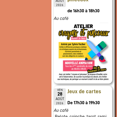
AOÛT
2026
de 16h30 à 18h30
Au café
VEN
Jeux de cartes
28
AOÛT
De 17h30 à 19h30
2026
Au café
Belote, coinche, tarot, rami,