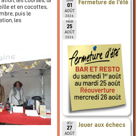
SAM
Fermeture de l'été
01
eille et en cocottes,
AOÛT
mbre, puis le
2026
tion, les
MAR
25
AOÛT
2026
JEU
Jouer aux échecs
27
AOÛT