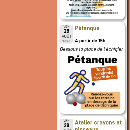
VEN
Pétanque
28
AOÛT
A partir de 15h
2026
Dessous la place de l'échiqier
VEN
Atelier crayons et
28
pinceaux