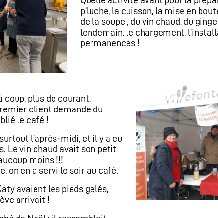
p’luche, la cuisson, la mise en bout
de la soupe , du vin chaud, du ginge
lendemain, le chargement, l’installa
permanences !
à coup, plus de courant,
remier client demande du
blié le café !
urtout l’après-midi, et il y a eu
 Le vin chaud avait son petit
eaucoup moins !!!
 on en a servi le soir au café.
aty avaient les pieds gelés,
ve arrivait !
ché de Noël : il rassemblait