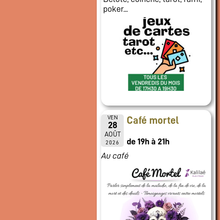
poker...
VEN
Café mortel
28
AOÛT
de 19h à 21h
2026
Au café