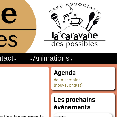
tact
Animations
Agenda
de la semaine
(nouvel onglet)
Les prochains
évènements
ation, les courses, la