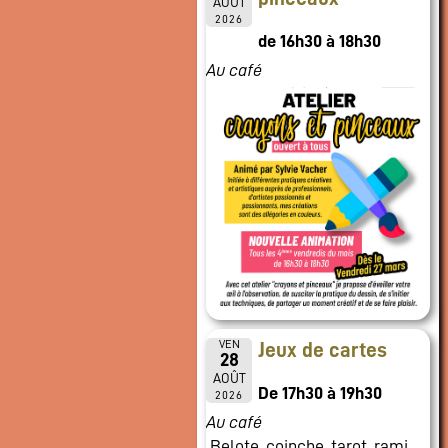
AOÛT
2026
de 16h30 à 18h30
Au café
VEN
Jeux de cartes
28
AOÛT
De 17h30 à 19h30
2026
Au café
Belote, coinche, tarot, rami,