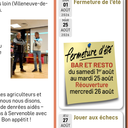
SAM
Fermeture de l'été
 loin (Villeneuve-de-
01
.
AOÛT
2026
MAR
25
AOÛT
2026
u
e
es agriculteurs et
 nous nous disons,
de denrées aidés –
ns à Servenoble avec
JEU
Jouer aux échecs
 Bon appétit !
27
AOÛT