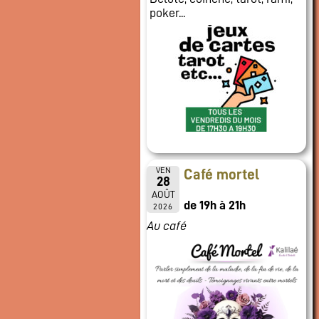
poker...
VEN
Café mortel
28
AOÛT
de 19h à 21h
2026
Au café