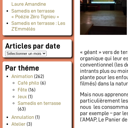
Laure Amandine
Samedis en terrasse
« Poézie Zéro Tignieu »
Samedis en terrasse : Les
Z’Emmélés
Articles par date
« géant » vers de te
organique qui leur es
conventionnel (les d
Par théme
intrants plus ou moi
Animation
(262)
plante pour les enfou
Café philo
(6)
filmés) dans la natur
Fête
(16)
Mais nous apprenons 
Jeux
(1)
particulièrement les
Samedis en terrasse
nous les consommate
(63)
par exemple – par le
Annulation
(1)
l’AMAP, Le Panier de
Atelier
(3)