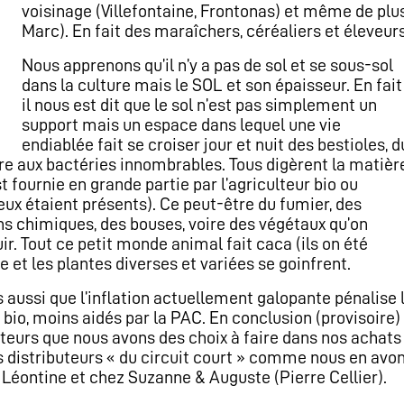
voisinage (Villefontaine, Frontonas) et même de plus
Marc). En fait des maraîchers, céréaliers et éleveurs
Nous apprenons qu’il n’y a pas de sol et se sous-sol
dans la culture mais le SOL et son épaisseur. En fait
il nous est dit que le sol n’est pas simplement un
support mais un espace dans lequel une vie
endiablée fait se croiser jour et nuit des bestioles, d
rre aux bactéries innombrables. Tous digèrent la matièr
t fournie en grande partie par l’agriculteur bio ou
eux étaient présents). Ce peut-être du fumier, des
ns chimiques, des bouses, voire des végétaux qu’on
ir. Tout ce petit monde animal fait caca (ils on été
e et les plantes diverses et variées se goinfrent.
aussi que l’inflation actuellement galopante pénalise l
 bio, moins aidés par la PAC. En conclusion (provisoire)
urs que nous avons des choix à faire dans nos achats 
s distributeurs « du circuit court » comme nous en avo
 Léontine et chez Suzanne & Auguste (Pierre Cellier).