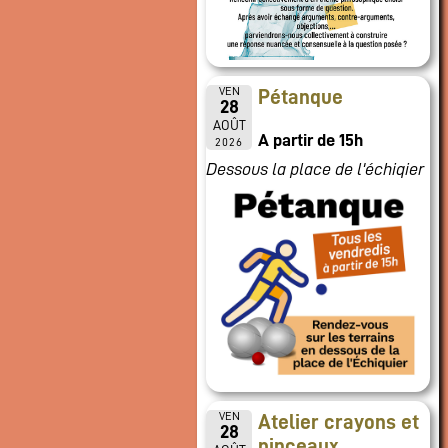
VEN
Pétanque
28
AOÛT
A partir de 15h
2026
Dessous la place de l'échiqier
VEN
Atelier crayons et
28
pinceaux