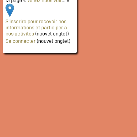
la page «
Venez nous voir
… »
S’inscrire pour recevoir nos
informations et participer à
nos activités
(nouvel onglet)
Se connecter
(nouvel onglet)