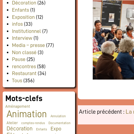
Décoration
(26)
Enfants
(1)
Exposition
(12)
infos
(33)
Institutionnel
(7)
Interview
(1)
Media – presse
(77)
Non classé
(3)
Pause
(25)
rencontres
(58)
Restaurant
(34)
Tous
(356)
Mots-clefs
Aménagement
Article précédent :
La 
Animation
Annulation
Atelier
comptes-rendus
Documentation
Décoration
Expo
Enfants