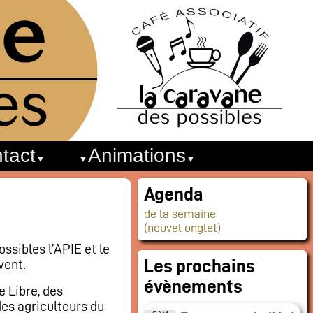
tact
Animations
Agenda
de la semaine
(nouvel onglet)
sibles l’APIE et le
vent.
Les prochains
évènements
e Libre, des
des agriculteurs du