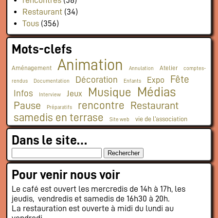
rencontres
(58)
Restaurant
(34)
Tous
(356)
Mots-clefs
Animation
Aménagement
Atelier
Annulation
comptes-
Fête
Décoration
Expo
rendus
Documentation
Enfants
Médias
Musique
Infos
Jeux
Interview
rencontre
Pause
Restaurant
Préparatifs
samedis en terrase
vie de l'association
Site web
Dans le site…
Pour venir nous voir
Le café est ouvert les mercredis de 14h à 17h, les
jeudis, vendredis et samedis de 16h30 à 20h.
La restauration est ouverte à midi du lundi au
vendredi.