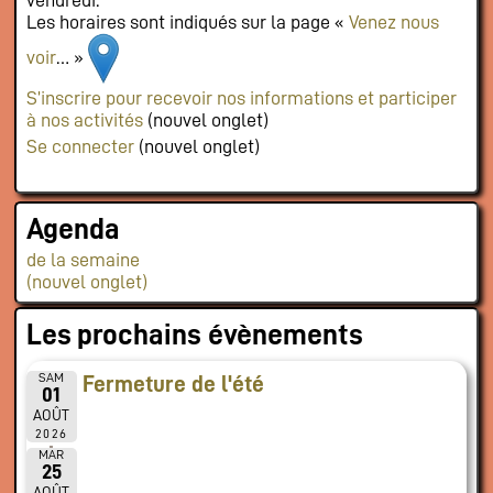
Les horaires sont indiqués sur la page «
Venez nous
voir
… »
S’inscrire pour recevoir nos informations et participer
à nos activités
(nouvel onglet)
Se connecter
(nouvel onglet)
Agenda
de la semaine
(nouvel onglet)
Les prochains évènements
SAM
Fermeture de l'été
01
AOÛT
2026
MAR
25
AOÛT