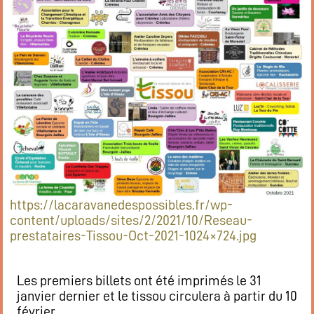
Restaurant
Notre cuisine
Où / Contact
Venez nous voir
Nous écrire
Participez !
S’inscrire
Animations
Animation régulières
Prochains événements par catégories
https://lacaravanedespossibles.fr/wp-
Tous les évènements par dates
content/uploads/sites/2/2021/10/Reseau-
prestataires-Tissou-Oct-2021-1024×724.jpg
Agenda de la semaine (nouvel onglet)
Les premiers billets ont été imprimés le 31
Mentions légales
janvier dernier et le tissou circulera à partir du 10
février.
Flux RSS articles