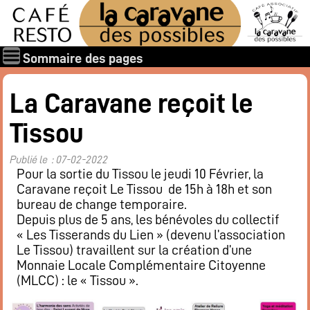
Sommaire des pages
Qui sommes-nous ?
La Caravane reçoit le
Les associations
Tissou
Rapports et documents
Les membres
Publié le : 07-02-2022
Les valeurs de la Caravane des Possibles
Pour la sortie du Tissou le jeudi 10 Février, la
Caravane reçoit Le Tissou de 15h à 18h et son
Nos amis
bureau de change temporaire.
Nos soutiens
Depuis plus de 5 ans, les bénévoles du collectif
« Les Tisserands du Lien » (devenu l’association
Galerie des photos
Le Tissou) travaillent sur la création d’une
Boire et manger
Monnaie Locale Complémentaire Citoyenne
Horaires d’ouverture
(MLCC) : le « Tissou ».
Carte : boissons, restaurant