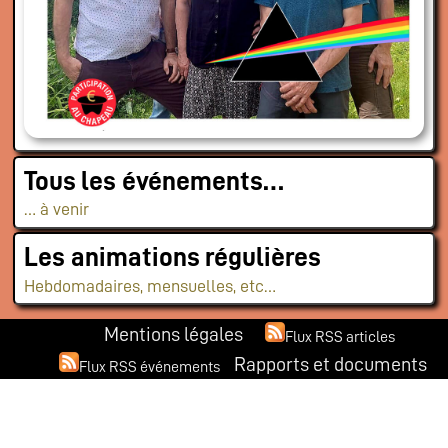
Tous les événements…
… à venir
Les animations régulières
Hebdomadaires, mensuelles, etc…
Mentions légales
Flux RSS articles
Rapports et documents
Flux RSS événements