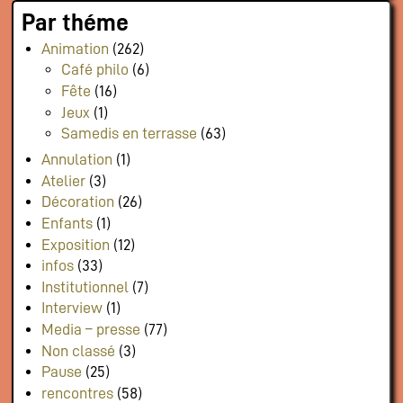
Par théme
Flux RSS événements
Rapports et documents
Animation
(262)
Café philo
(6)
Fête
(16)
Jeux
(1)
Samedis en terrasse
(63)
Annulation
(1)
Atelier
(3)
Décoration
(26)
Enfants
(1)
Exposition
(12)
infos
(33)
Institutionnel
(7)
Interview
(1)
Media – presse
(77)
Non classé
(3)
Pause
(25)
rencontres
(58)