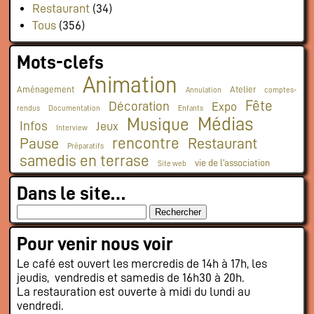
Restaurant
(34)
Tous
(356)
Mots-clefs
Animation
Aménagement
Atelier
Annulation
comptes-
Fête
Décoration
Expo
rendus
Documentation
Enfants
Médias
Musique
Infos
Jeux
Interview
rencontre
Pause
Restaurant
Préparatifs
samedis en terrase
vie de l'association
Site web
Dans le site…
Pour venir nous voir
Le café est ouvert les mercredis de 14h à 17h, les
jeudis, vendredis et samedis de 16h30 à 20h.
La restauration est ouverte à midi du lundi au
vendredi.