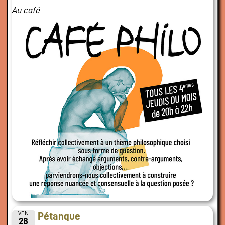
Au café
VEN
Pétanque
28