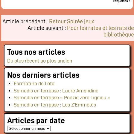
Etiquettes :
Restaurant
Notre cuisine
Article précédent :
Retour Soirée jeux
Où / Contact
Article suivant :
Pour les rates et les rats de
Venez nous voir
bibliothèque
Nous écrire
Participez !
Tous nos articles
S’inscrire
Du plus récent au plus ancien
Animations
Nos derniers articles
Animation régulières
Fermeture de l’été
Prochains événements par catégories
Samedis en terrasse : Laure Amandine
Tous les évènements par dates
Samedis en terrasse « Poézie Zéro Tignieu »
Agenda de la semaine (nouvel onglet)
Samedis en terrasse : Les Z’Emmélés
Articles par date
Mentions légales
Flux RSS articles