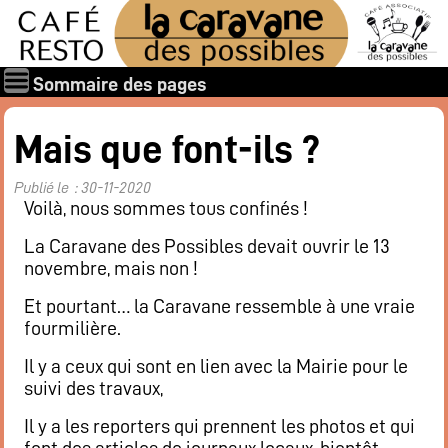
Sommaire des pages
Qui sommes-nous ?
Mais que font-ils ?
Les associations
Publié le : 30-11-2020
Rapports et documents
Voilà, nous sommes tous confinés !
Les membres
La Caravane des Possibles devait ouvrir le 13
Les valeurs de la Caravane des Possibles
novembre, mais non !
Nos amis
Et pourtant… la Caravane ressemble à une vraie
Nos soutiens
fourmilière.
Galerie des photos
Il y a ceux qui sont en lien avec la Mairie pour le
Boire et manger
suivi des travaux,
Horaires d’ouverture
Il y a les reporters qui prennent les photos et qui
Carte : boissons, restaurant