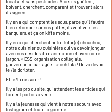
local » et sans pesticides. Alors ils goûtent,
Flux RSS événements
boivent, cherchent, comparent et trouvent alors
ils signent.
Rapports et documents
Il y en a qui comptent les sous, parce qu’il faudra
bien retomber sur nos pattes, ils vont voir les
banquiers, et ça on kiffe moins.
Il y en a qui cherchent notre futur(e) chouchou,
notre cuisinier ou cuisinière qui va devoir jongler
avec nos desiderata d’animation et avec notre
jargon, « ESS, organisation collégiale,
gouvernance partagée… » ouh lala ! On va devoir
le /la dorloter.
Et le/la rassurer !
Il y a les pro du site, qui attendent les articles qui
tardent parfois à venir.
Il y a la jeunesse qui vient à notre secours avec
Instagram et toute la gamme