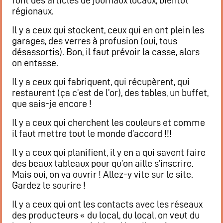
font des articles de journaux locaux, bientôt
Restaurant
régionaux.
Notre cuisine
Il y a ceux qui stockent, ceux qui en ont plein les
Où / Contact
garages, des verres à profusion (oui, tous
Venez nous voir
désassortis). Bon, il faut prévoir la casse, alors
on entasse.
Nous écrire
Participez !
Il y a ceux qui fabriquent, qui récupèrent, qui
restaurent (ça c’est de l’or), des tables, un buffet,
S’inscrire
que sais-je encore !
Animations
Il y a ceux qui cherchent les couleurs et comme
Animation régulières
il faut mettre tout le monde d’accord !!!
Prochains événements par catégories
Il y a ceux qui planifient, il y en a qui savent faire
Tous les évènements par dates
des beaux tableaux pour qu’on aille s’inscrire.
Agenda de la semaine (nouvel onglet)
Mais oui, on va ouvrir ! Allez-y vite sur le site.
Gardez le sourire !
Il y a ceux qui ont les contacts avec les réseaux
Mentions légales
des producteurs « du local, du local, on veut du
Flux RSS articles