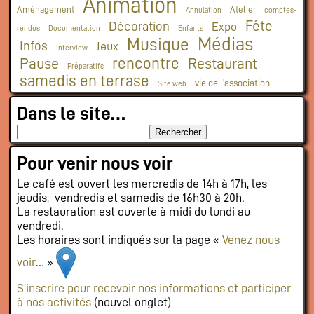
Animation
Aménagement
Atelier
Annulation
comptes-
Fête
Décoration
Expo
rendus
Documentation
Enfants
Médias
Musique
Infos
Jeux
Interview
rencontre
Pause
Restaurant
Préparatifs
samedis en terrase
vie de l'association
Site web
Dans le site…
Pour venir nous voir
Le café est ouvert les mercredis de 14h à 17h, les
jeudis, vendredis et samedis de 16h30 à 20h.
La restauration est ouverte à midi du lundi au
vendredi.
Les horaires sont indiqués sur la page «
Venez nous
voir
… »
S’inscrire pour recevoir nos informations et participer
à nos activités
(nouvel onglet)