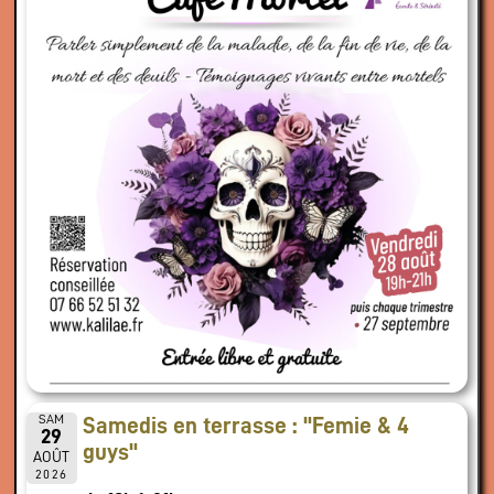
SAM
Samedis en terrasse : "Femie & 4
29
guys"
AOÛT
2026